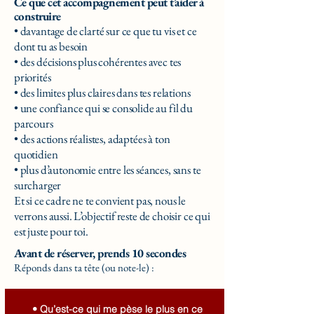
Ce que cet accompagnement peut t’aider à
construire
• davantage de clarté sur ce que tu vis et ce
dont tu as besoin
• des décisions plus cohérentes avec tes
priorités
• des limites plus claires dans tes relations
• une confiance qui se consolide au fil du
parcours
• des actions réalistes, adaptées à ton
quotidien
• plus d’autonomie entre les séances, sans te
surcharger
Et si ce cadre ne te convient pas, nous le
verrons aussi. L’objectif reste de choisir ce qui
est juste pour toi.
Avant de réserver, prends 10 secondes
Réponds dans ta tête (ou note-le) :
• Qu’est-ce qui me pèse le plus en ce