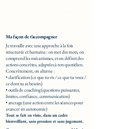
ne travaille pas ensemble.
• Entre les séances : une action simple pour
avancer en autonomie (sans te surcharger).
Basée à Cagnes-sur-Mer, accompagnement en visio
partout.
Ma façon de t’accompagner
Je travaille avec une approche à la fois
structurée et humaine : on met des mots, on
comprend les mécanismes, et on définit des
actions concrètes, adaptées à ton quotidien.
Concrètement, on alterne :
• clarification (ce que tu vis / ce que tu veux /
ce dont tu as besoin)
• outils de coaching (questions puissantes,
limites, confiance, communication)
• ancrage (une action entre les séances pour
avancer en autonomie)
Tout se fait en visio, dans un cadre
bienveillant, sans pression et sans jugement.