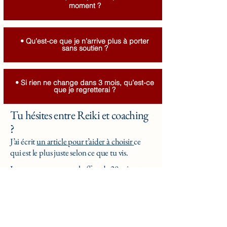
moment ?
• Qu’est-ce que je n’arrive plus à porter
sans soutien ?
• Si rien ne change dans 3 mois, qu’est-ce
que je regretterai ?
Tu hésites entre Reiki et coaching
?
J’ai écrit
un article pour t’aider à choisir
ce
qui est le plus juste selon ce que tu vis.
Je te propose un appel offert de 30 minutes
pour faire le point.
Réserver l’appel offert – 30 min
Tu préfères commencer par une