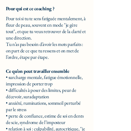
Pour qui est ce coaching ?
Pour toi si tu te sens fatiguée mentalement, à
fleur de peau, souvent en mode "je gère
tout", et que tu veux retrouver de la clarté et
une direction.
Tu n’as pas besoin d’avoir les mots parfaits :
on part de ce que tu ressens et on met de
l’ordre, étape par étape.
Ce qu’on peut travailler ensemble
• surcharge mentale, fatigue émotionnelle,
impression de porter trop
• difficultés à poser des limites, peur de
décevoir, suradaptation
• anxiété, ruminations, sommeil perturbé
par le stress
• perte de confiance, estime de soi en dents
de scie, syndrome de l’imposteur
• relation à soi : culpabilité, autocritique, "je