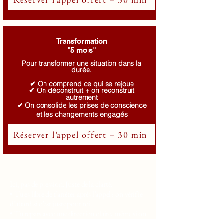
Transformation
"5 mois"
Pour transformer une situation dans la
durée.
✔ On comprend ce qui se rejoue
✔ On déconstruit + on reconstruit
autrement
✔ On consolide les prises de conscience
et les changements engagés
Réserver l’appel offert – 30 min
Ici, pas de pression. Juste de la clarté.
• Tu es libre de t’arrêter après l’appel : on vérifie
d’abord si c’est juste pour toi.
• Tu repars avec une direction claire, même si on