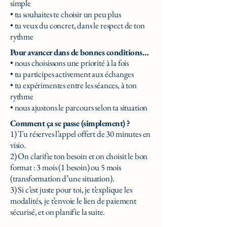
simple
• tu souhaites te choisir un peu plus
• tu veux du concret, dans le respect de ton
rythme
Pour avancer dans de bonnes conditions…
• nous choisissons une priorité à la fois
• tu participes activement aux échanges
• tu expérimentes entre les séances, à ton
rythme
• nous ajustons le parcours selon ta situation
Comment ça se passe (simplement) ?
1) Tu réserves l’appel offert de 30 minutes en
visio.
2) On clarifie ton besoin et on choisit le bon
format : 3 mois (1 besoin) ou 5 mois
(transformation d’une situation).
3) Si c’est juste pour toi, je t’explique les
modalités, je t’envoie le lien de paiement
sécurisé, et on planifie la suite.