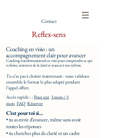
Contact
Reflex-sens
Coaching en visio : un
accompagnement clair pour avancer
Coaching transformationnel en visio pour comprendre ce qui
te freine, retrouver de la clarté et avancer à ton rythme.
Tu n’as pas à choisir maintenant : nous validons
ensemble le format le plus adapté pendant
l’appel offert.
Accès rapide : :
Pour qui
3 mois / 5
mois
FAQ
Réserver
C’est pour toi si…
• tu as envie d’avancer, même sans avoir
toutes les réponses
• tu cherches plus de clarté et un cadre