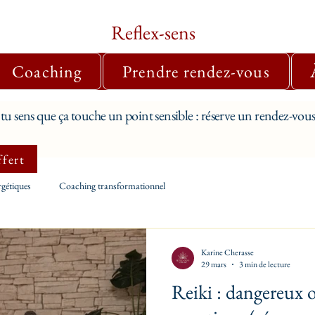
Reflex-sens
Coaching
Prendre rendez-vous
tu sens que ça touche un point sensible : réserve un rendez-vous 
ffert
rgétiques
Coaching transformationnel
Karine Cherasse
29 mars
3 min de lecture
Reiki : dangereux 