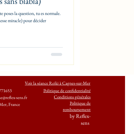
 sans blabla)
e poses la question, tu es normale.
messe miracle) pour décider
Voir la séance Reiki à Cagnes-sur-Mer
771653
Politique de confidentialité
Conditions générales
ne@reflex-sens.fr
Politique de
Mer, France
remboursement
by Reflex-
sens