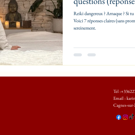
questions (réponses
Reiki dangereux ? Arnaque ? Si tu t
Voici 7 réponses claires (sans pro
sereinement.
Tel :+33622
Email : kari
Cagnes-sur-