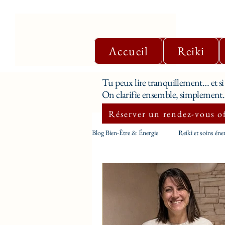
Accueil
Reiki
Tu peux lire tranquillement… et si 
On clarifie ensemble, simplement.
Réserver un rendez-vous o
Blog Bien-Être & Énergie
Reiki et soins éne